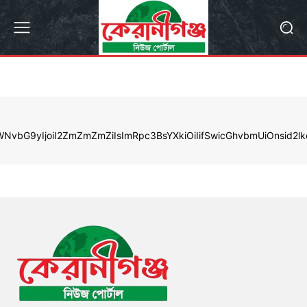
LWNvbG9yIjoiI2ZmZmZmZiIsImRpc3BsYXkiOiIifSwicGhvbmUiOnsi