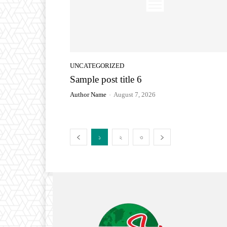
UNCATEGORIZED
Sample post title 6
Author Name
-
August 7, 2026
১
২
৩