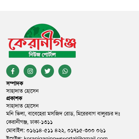
সম্পাদক
সাহাদাত হোসেন
প্রকাশক
সাহাদাত হোসেন
মনি ভিলা, বাবেহেরা মসজিদ রোড, মিরেরবাগ বালুরচর দঃ
কেরানীগঞ্জ, ঢাকা-১৩১১
মোবাইল: ০১৬১৪-৫১১ ৪২২, ০১৭১৫-৩০০ ০৬১
ইমেইল: keraniganjnewsportal@gmail.com