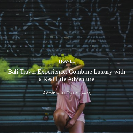
TRAVEL
Bali Travel Experience: Combine Luxury with
a Real Life Adventure
Admin
-
সেপ্টেম্বর ২৪, ২০২২