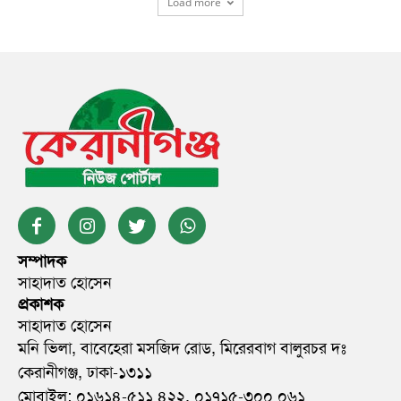
Load more
সম্পাদক
সাহাদাত হোসেন
প্রকাশক
সাহাদাত হোসেন
মনি ভিলা, বাবেহেরা মসজিদ রোড, মিরেরবাগ বালুরচর দঃ
কেরানীগঞ্জ, ঢাকা-১৩১১
মোবাইল: ০১৬১৪-৫১১ ৪২২, ০১৭১৫-৩০০ ০৬১