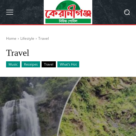
Home
Lifestyle
Travel
Travel
Music
Receipes
Travel
What's Hot