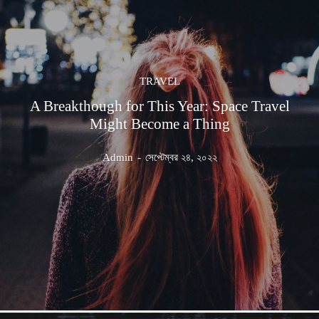
TRAVEL
A Breakthough for This Year: Space Travel
Might Become a Thing
Admin
-
সেপ্টেম্বর ২৪, ২০২২