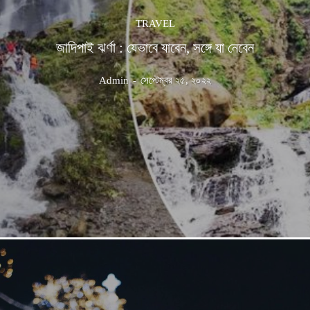
TRAVEL
জাদিপাই ঝর্ণা : যেভাবে যাবেন, সঙ্গে যা নেবেন
Admin
-
সেপ্টেম্বর ২৫, ২০২২