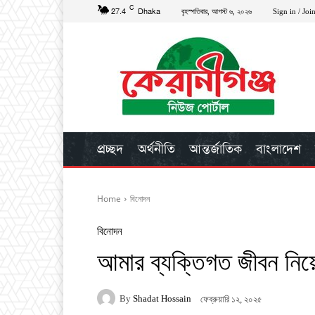
C
27.4
Dhaka
বৃহস্পতিবার, আগস্ট ৬, ২০২৬
Sign in / Joi
প্রচ্ছদ
অর্থনীতি
আন্তর্জাতিক
বাংলাদেশ
Home
বিনোদন
বিনোদন
আমার ব্যক্তিগত জীবন নিয়
By
Shadat Hossain
ফেব্রুয়ারি ১২, ২০২৫