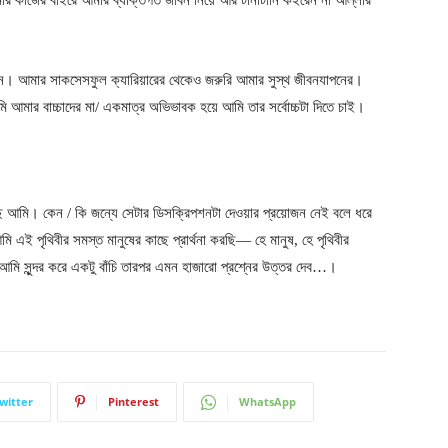
র কাজের বাইরে আমার ব্যক্তিগত জীবন নিয়ে আর টানাটানি কইরেন না আল্লার
এখন। আমার সাকসেসফুল ক্যারিয়ারের থেকেও জরুরি আমার সুস্থ জীবনযাপনের।
ি আমার বাচ্চাদের মা/ একমাত্র অভিভাবক হয়ে আমি তার সর্বোচ্চটা দিতে চাই।
ি আমি। কেন / কি জন্যে সেটার ডিসক্রিপশনটা দেওয়ার প্রয়োজন নেই বলে ধরে
মি এই পৃথিবীর সমস্ত মানুষের কাছে প্রার্থনা করছি— হে মানুষ, হে পৃথিবীর
আমি সুন্দর করে একটু বাঁচি তারপর এমন হাজারো প্রশ্নের উত্তর দেব…।
witter
Pinterest
WhatsApp