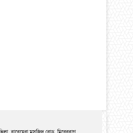
ভিলা, বাবেহেরা মসজিদ রোড, মিরেরবাগ