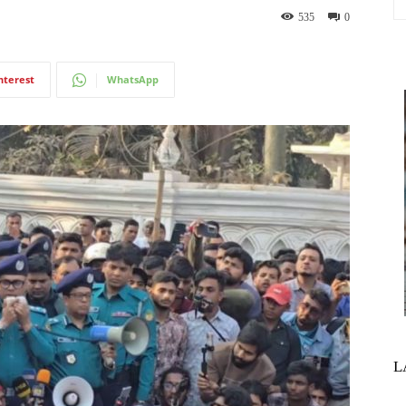
535
0
nterest
WhatsApp
L