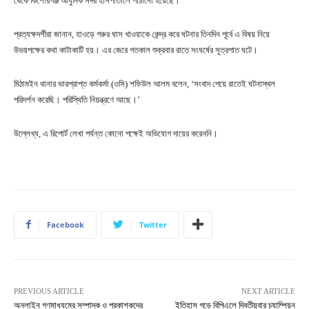
থেকে কিশোরগঞ্জ আধুনিক সদর হাসপাতালে পাঠানো হয়েছে।
প্রত্যক্ষদর্শীরা জানান, হাওড়ে গরুর ঘাস খাওয়াকে কেন্দ্র করে ঘটনার তিনদিন পূর্বে এ বিষয় নিয়ে
উভয়পক্ষের কথা কাটাকাটি হয়। এর জেরে গতকাল শুক্রবার রাতে সংঘর্ষের সূত্রপাত ঘটে।
মিঠামইন থানার ভারপ্রাপ্ত কর্মকর্মা (ওসি) শফিউল আলম বলেন, ‘সংবাদ পেয়ে রাতেই ঘটনাস্থল
পরিদর্শন করেছি। পরিস্থিতি নিয়ন্ত্রণে আছে।’
উল্লেখ্য, এ রিপোর্ট লেখা পর্যন্ত কোনো পক্ষেই অভিযোগ দায়ের করেননি।
Facebook
Twitter
PREVIOUS ARTICLE
NEXT ARTICLE
অনলাইন গণমাধ্যমের সম্পাদক ও প্রকাশকদের
ইতিহাস গড়ে বিপিএলে দ্বিতীয়বার চ্যাম্পিয়ন