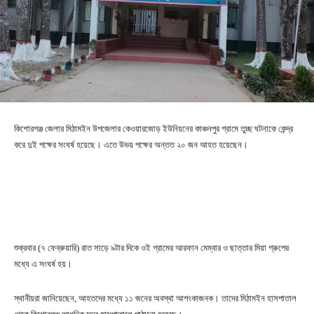
কিশোরগঞ্জ জেলার মিঠামইন উপজেলার কেওয়ারজোড় ইউনিয়নের কাঞ্চনপুর গ্রামে তুচ্ছ ঘটনাকে কেন্দ্র
করে দুই পক্ষের সংঘর্ষ হয়েছে। এতে উভয় পক্ষের অন্তত ২০ জন আহত হয়েছেন।
শুক্রবার (৭ ফেব্রুয়ারি) রাত সাড়ে ৯টার দিকে ওই গ্রামের আরফান মেম্বার ও ছাত্তার মিয়া গ্রুপের
মধ্যে এ সংঘর্ষ হয়।
স্থানীয়রা জানিয়েছেন, আহতদের মধ্যে ১১ জনের অবস্থা আশংকাজনক। তাদের মিঠামইন হাসপাতাল