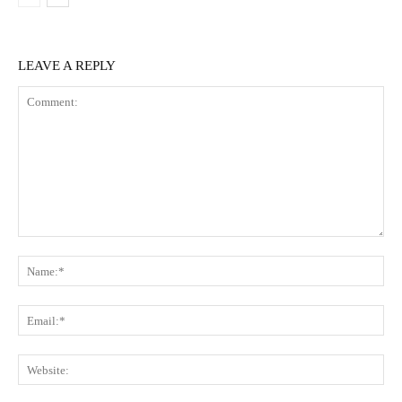
LEAVE A REPLY
Comment:
Na
Ema
Web