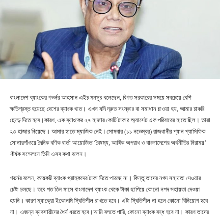
বাংলাদেশ ব্যাংকের গভর্নর আহসান এইচ মনসুর বলেছেন, বিগত সরকারের সময়ে সবচেয়ে বেশি
ক্ষতিগ্রস্ত হয়েছে দেশের ব্যাংক খাত। এখন যদি দ্রুত সংস্কার বা সমাধান চাওয়া হয়, আমার চাকরি
ছেড়ে দিতে হবে।কারণ, এক ব্যাংকের ২৭ হাজার কোটি টাকার অ্যাসেট এক পরিবারের হাতে ছিল। তারা
২৩ হাজার নিয়েছে। আমার হাতে ম্যাজিক নেই।সোমবার (১১ নভেম্বর) রাজধানীর প্যান প্যাসিফিক
সোনারগাঁওয়ে দৈনিক বণিক বার্তা আয়োজিত ‘বৈষম্য, আর্থিক অপরাধ ও বাংলাদেশের অর্থনীতির নিরাময়’
শীর্ষক সম্মেলনে তিনি এসব কথা বলেন।
গভর্নর বলেন, কয়েকটি ব্যাংক গ্রাহকদের টাকা দিতে পারছে না। কিন্তু তাদের নগদ সহায়তা দেওয়ার
চেষ্টা চলছে। তবে গত তিন মাসে বাংলাদেশ ব্যাংক থেকে টাকা ছাপিয়ে কোনো নগদ সহায়তা দেওয়া
হয়নি। কারণ ম্যাক্রো ইকোনমি স্থিতিশীল রাখতে হবে। এটা স্থিতিশীল না হলে কোনো বিনিয়োগ হবে
না। এজন্য ব্যবসায়ীদের ধৈর্য ধরতে হবে।আমি বলতে পারি, কোনো ব্যাংক বন্ধ হবে না। কারণ তাদের