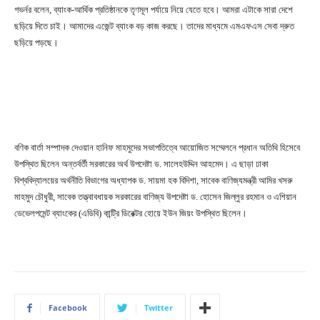
গভর্নর বলেন, ব্যাংক-আর্থিক প্রতিষ্ঠানকে তৃণমূল পর্যায়ে নিয়ে যেতে হবে। আমরা এটাকে সারা দেশে
ছড়িয়ে দিতে চাই। আমাদের এজেন্ট ব্যাংক বড় কাজ করছে। তাদের মাধ্যমে এমএফএস সেবা দ্রুত
ছড়িয়ে পড়ছে।
বণিক বার্তা সম্পাদক দেওয়ান হানিফ মাহমুদের সভাপতিত্বে আয়োজিত সম্মেলনে প্রধান অতিথি হিসেবে
উপস্থিত ছিলেন অন্তর্বর্তী সরকারের অর্থ উপদেষ্টা ড. সালেহউদ্দিন আহমেদ। এ ছাড়া ঢাকা
বিশ্ববিদ্যালয়ের অর্থনীতি বিভাগের অধ্যাপক ড. সায়মা হক বিদিশা, সাবেক বাণিজ্যমন্ত্রী আমির খসরু
মাহমুদ চৌধুরী, সাবেক তত্ত্বাবধায়ক সরকারের বাণিজ্য উপদেষ্টা ড. হোসেন জিল্লুর রহমান ও এশিয়ান
ডেভেলপমেন্ট ব্যাংকের (এডিবি) কান্ট্রি ডিরেক্টর হোয়ে ইউন জিয়ং উপস্থিত ছিলেন।
Facebook
Twitter