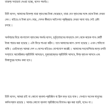
তারল্য সহায়তা দেওয়া হচ্ছে, বলেন গভর্নর।
তিনি বলেন, আমাদের উদ্দেশ্য যারা ব্যাংকের টাকা মেরেছেন, তারা যেন ব্যাংকের সঙ্গে থেকে টাকা ফেরত
দেন। বাইরে যে টাকা চলে গেছে, সেসব কীভাবে আইনগত প্রক্রিয়ায় ফেরত আনা যায় সেই চেষ্টা
চলছে।
অর্থপাচার নিয়ে বাংলাদেশ ব্যাংকের গভর্নর বলেন, দুর্বৃত্তায়নের মাধ্যমে দেশ থেকে কয়েক লাখ কোটি
টাকা পাচার করা হয়েছে। এটা ফিরে পাওয়া কঠিন। তবে আমাদের জাল ফেলা হয়েছে। এখন গোটানো
বাকি। এরইমধ্যে আমরা দেশ ও দেশের বাইরেও যোগাযোগ করেছি। আমাদের সহযোগিতার জন্য চলতি
সপ্তাহে আমেরিকার প্রতিনিধি আসছেন, যুক্তরাজ্যের প্রতিনিধি আসবে, বিশ্ব ব্যাংক আসবে এবং
সিঙ্গাপুরের সঙ্গেও কথা হবে।
তিনি বলেন, আমরা চাই না কোনো ব্যবসা-প্রতিষ্ঠান বা শিল্প বন্ধ হয়ে যাক। সেখানে অনেক মানুষের
কর্মসংস্থান রয়েছে। আবার কোনো ব্যবসা প্রতিষ্ঠানের হিসাবও জব্দ করা হয়নি, হবেও না।