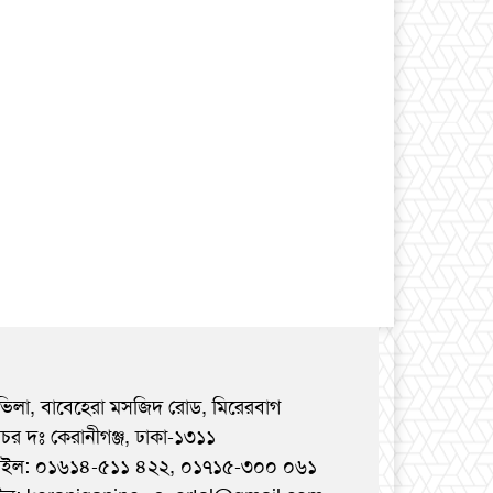
ভিলা, বাবেহেরা মসজিদ রোড, মিরেরবাগ
রচর দঃ কেরানীগঞ্জ, ঢাকা-১৩১১
াইল: ০১৬১৪-৫১১ ৪২২, ০১৭১৫-৩০০ ০৬১