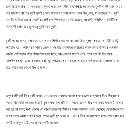
রচনা বলে সারাক্ষণ। সবচেয়ে হাস্যকর কথা হলো, উনি তার নিশ্বাসের থেকেও বুবলী নামটা বেশি নেয়।
তার সব জায়গায় শুধু বুবলী বুবলী। উনি ভাইরাল হওয়ার জন্য এমন কিছু নেই, যা করছেন না। বুবলী
নাম নিতে নিতে এমনই মানসিক রোগী হয়ে গিয়েছেন। সেটা আড্ডা, সহকর্মী, টেলিভিশন, ইউটিউব,
যেখানেই হোক তার মুখে শুধু বুবলী আর বুবলী।
বুবলী আরও বলেন, কোথাও গেলে তাদের শিখিয়ে দেয় আমার নাম নিয়ে প্রশ্ন করতে, যেন উনি একটু
ভাইরাল হয়। আমি আর আমার ছেলে এখন তার একমাত্র ক্যারিয়ার আলোচনায় থাকার। এমনকি
জাতীয় টেলিভিশন পর্দায় কীসব উদাহরণ দিচ্ছে, যার কোনো মানেই নেই! তার সঙ্গে কী কী নোংরা
আপত্তিকর শব্দ ব্যবহার করছে, যেটা খুব লজ্জাজনক। সবসময় তার মুখে দুর্গন্ধজনক শব্দগুলো থাকে
তার, কারণ তার ভেতর টাও এ রকম।
অপুকে হুঁশিয়ারি দিয়ে বুবলী বলেন, সে ভেবেছে সবসময় আমাকে আর আমার ছেলেকে নিয়ে মিথ্যাচার
করবে আর আমি বরাবরের মতোই চুপ থাকব, কখনোই না। কারণ, তাকে নিয়ে কথা বলার কখনোই আমার
রুচি হয় না কিন্তু যখন দেখছি সে তার নিজের স্বার্থসিদ্ধির জন্য আদাজল খেয়ে নেমেছে শেহজাদকে তার
বাবার থেকে আলাদা করার জন্য, তখন আমি চুপ থাকব না। এসব নিয়ে সে সারাক্ষণ বাজে গেম প্ল্যান করে
বলেই তার মুখে এই গেম প্ল্যান কথাটা এসেছে।