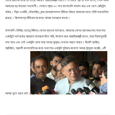
ভোরে রিয়াদের উদ্দেশ্যে যাত্রা করছেন পররাষ্ট্রমন্ত্রী হাছান। এ বিষয়ে প্রশ্নে তিনি বলেন, সৌদি আরব
আমাদের বড় উন্নয়ন সহযোগী। সেখানে প্রায় ৩০ লাখ বাংলাদেশি বসবাস করে এবং দেশে রেমিটেন্স
পাঠায়। গ্রিন এনার্জি, সৌরশক্তি, বন্দর ব্যবস্থাপনাসহ বিভিন্ন বিষয়ে আমাদের সাথে সৌদি সহযোগিতা
রয়েছে। শিল্পক্ষেত্রে বিনিয়োগের জন্য আমরা তাদেরকে বলবো।
পাশাপাশি সৌদিরা যেহেতু বিভিন্ন দেশের ব্যাংকে অর্থ রাখে, আমাদের দেশের ব্যাংকগুলোর অফশোর
একাউন্টে অর্থ রাখার প্রস্তাব তাদেরকে দিতে পারি, উল্লেখ করে পররাষ্ট্রমন্ত্রী বলেন, তারা নিয়মানুযায়ী
লাভ পাবে এবং সেই একাউন্ট থেকে তারা তাদের মুদ্রায় লেনদেন করতে পারবে। বিদেশি ব্যক্তি,
প্রতিষ্ঠান, প্রবাসী বাংলাদেশিদের জন্য অফশোর একাউন্ট সুবিধার জানালা আমরা উন্মুক্ত করেছি, এটি
আমরা তুলে ধরতে চাই।