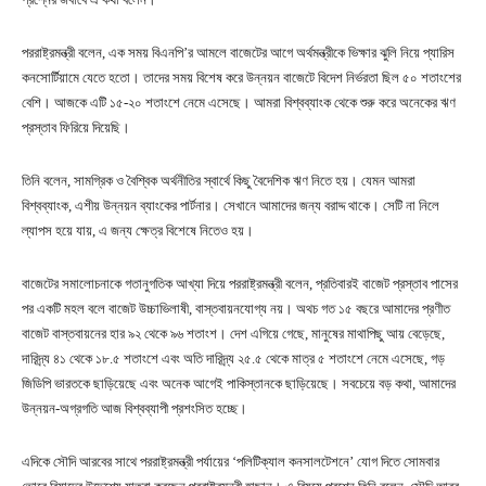
পররাষ্ট্রমন্ত্রী বলেন, এক সময় বিএনপি’র আমলে বাজেটের আগে অর্থমন্ত্রীকে ভিক্ষার ঝুলি নিয়ে প্যারিস
কনসোর্টিয়ামে যেতে হতো। তাদের সময় বিশেষ করে উন্নয়ন বাজেটে বিদেশ নির্ভরতা ছিল ৫০ শতাংশের
বেশি। আজকে এটি ১৫-২০ শতাংশে নেমে এসেছে। আমরা বিশ্বব্যাংক থেকে শুরু করে অনেকের ঋণ
প্রস্তাব ফিরিয়ে দিয়েছি।
তিনি বলেন, সামগ্রিক ও বৈশ্বিক অর্থনীতির স্বার্থে কিছু বৈদেশিক ঋণ নিতে হয়। যেমন আমরা
বিশ্বব্যাংক, এশীয় উন্নয়ন ব্যাংকের পার্টনার। সেখানে আমাদের জন্য বরাদ্দ থাকে। সেটি না নিলে
ল্যাপস হয়ে যায়, এ জন্য ক্ষেত্র বিশেষে নিতেও হয়।
বাজেটের সমালোচনাকে গতানুগতিক আখ্যা দিয়ে পররাষ্ট্রমন্ত্রী বলেন, প্রতিবারই বাজেট প্রস্তাব পাসের
পর একটি মহল বলে বাজেট উচ্চাভিলাষী, বাস্তবায়নযোগ্য নয়। অথচ গত ১৫ বছরে আমাদের প্রণীত
বাজেট বাস্তবায়নের হার ৯২ থেকে ৯৬ শতাংশ। দেশ এগিয়ে গেছে, মানুষের মাথাপিছু আয় বেড়েছে,
দারিদ্র্য ৪১ থেকে ১৮.৫ শতাংশে এবং অতি দারিদ্র্য ২৫.৫ থেকে মাত্র ৫ শতাংশে নেমে এসেছে, গড়
জিডিপি ভারতকে ছাড়িয়েছে এবং অনেক আগেই পাকিস্তানকে ছাড়িয়েছে। সবচেয়ে বড় কথা, আমাদের
উন্নয়ন-অগ্রগতি আজ বিশ্বব্যাপী প্রশংসিত হচ্ছে।
এদিকে সৌদি আরবের সাথে পররাষ্ট্রমন্ত্রী পর্যায়ের ‘পলিটিক্যাল কনসালটেশনে’ যোগ দিতে সোমবার