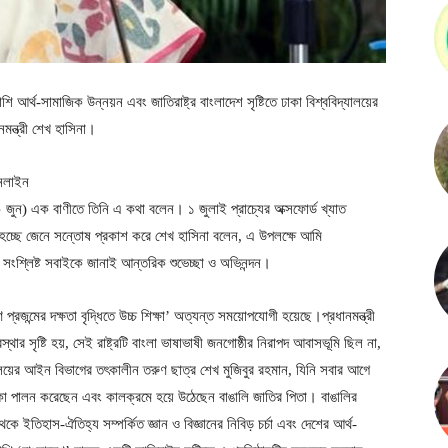
পাশি আর্থ-সামাজিক উন্নয়ন এবং জাতিরাষ্ট্র বাংলাদেশ সৃষ্টিতে ঢাকা বিশ্ববিদ্যালয়ের
মন্ত্রী শেখ হাসিনা।
নলাইন
(৩০ জুন) এক বাণীতে তিনি এ কথা বলেন। ১ জুলাই প্রাচ্যের অক্সফোর্ড খ্যাত
িত হচ্ছে জেনে সন্তোষ প্রকাশ করে শেখ হাসিনা বলেন, এ উপলক্ষে আমি
রীসহ সংশ্লিষ্ট সবাইকে জানাই আন্তরিক শুভেচ্ছা ও অভিনন্দন।
প্রজন্মের দক্ষতা বৃদ্ধিতে উচ্চ শিক্ষা’ অত্যন্ত সময়োপযোগী হয়েছে।প্রধানমন্ত্রী
্থার সৃষ্টি হয়, সেই রাষ্ট্রটি বাংলা ভাষাভাষী জনগোষ্ঠীর নিরাপদ আবাসভূমি ছিল না,
ালয়ের আইন বিভাগের তৎকালীন তরুণ ছাত্র শেখ মুজিবুর রহমান, যিনি সবার আগে
ূমিকা পালন করেছেন এবং কালক্রমে হয়ে উঠেছেন বাঙালি জাতির পিতা। বাঙালির
থেকে ইতিহাস-ঐতিহ্য সম্পর্কিত জ্ঞান ও বিজ্ঞানের নিবিড় চর্চা এবং দেশের আর্থ-