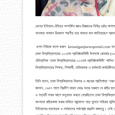
দেশের ইতিহাস-ঐতিহ্য সম্পর্কিত জ্ঞান-বিজ্ঞানের নিবিড় চর্চার পাশা
অনবদ্য অবদান চিরকাল স্মরণীয় হয়ে থাকবে বলে জানিয়েছেন প্রধান
গুগল নিউজে ফলো করুন keraniganjnewsportal.com অ
ঢাকা বিশ্ববিদ্যালয়ের ১০৩তম প্রতিষ্ঠাবার্ষিকী উপলক্ষে রোববার 
ঐতিহাসিক ‘ঢাকা বিশ্ববিদ্যালয়ের ১০৩তম প্রতিষ্ঠাবার্ষিকী’ পাল
বিশ্ববিদ্যালয়ের শিক্ষক, শিক্ষার্থী, অভিভাবক ও কর্মকর্তা-কর্মচা
তিনি বলেন, ঢাকা বিশ্ববিদ্যালয় দিবসের এ বছরের প্রতিপাদ্য ‘তরুণ 
জানান, ১৯৪৭ সালে ব্রিটিশ ভারত ভেঙে অত্র অঞ্চলে যে রাষ্ট্র ব্যবস
এ সত্যটি সবার আগে অনুধাবন করতে পেরেছিলেন ঢাকা বিশ্ববিদ্য
বাংলাকে রাষ্ট্রভাষা করার দাবিতে আন্দোলন গড়ে তুলতে সক্রিয় ভ
ইতিহাসের মহানায়ক ও সর্বকালের সর্বশ্রেষ্ঠ বাঙালি বঙ্গবন্ধু। সেই 