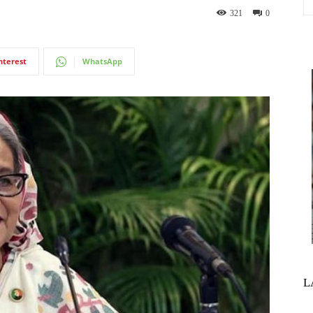
321
0
nterest
WhatsApp
L