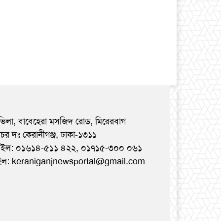
ভিলা, বাবেহেরা মসজিদ রোড, মিরেরবাগ
রচর দঃ কেরানীগঞ্জ, ঢাকা-১৩১১
াইল: ০১৬১৪-৫১১ ৪২২, ০১৭১৫-৩০০ ০৬১
ইল: keraniganjnewsportal@gmail.com