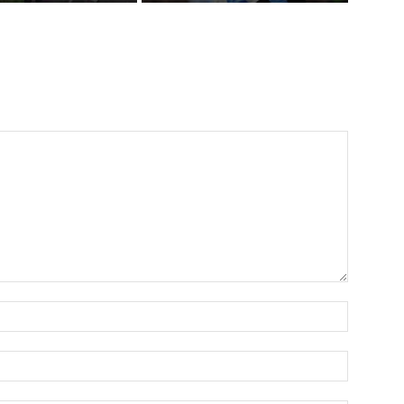
Name:*
Email:*