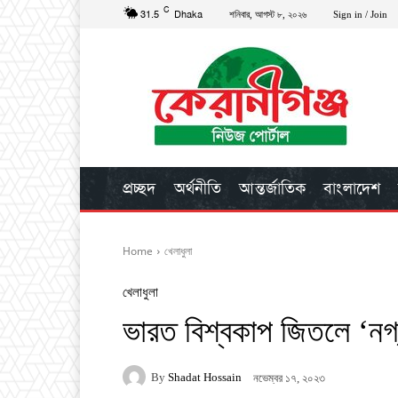
C
31.5
Dhaka
শনিবার, আগস্ট ৮, ২০২৬
Sign in / Join
প্রচ্ছদ
অর্থনীতি
আন্তর্জাতিক
বাংলাদেশ
Home
খেলাধুলা
খেলাধুলা
ভারত বিশ্বকাপ জিতলে ‘নগ
By
Shadat Hossain
নভেম্বর ১৭, ২০২৩