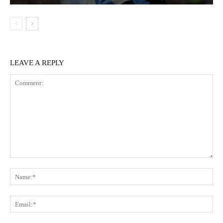
LEAVE A REPLY
Comment:
Na
Ema