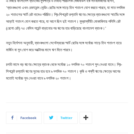
এ বিষয়ে বাংলাদেশ ব্যাংকের মুখপাত্র ও নির্বাহী পরিচালক মেজবাউল হক সাংবাদিকদের বলেন,
‘ব্যাংকগুলো এখন রেফারেন্স লেন্ডিং রেটের সঙ্গে সাড়ে তিন শতাংশ যোগ করতে পারবে, যা সাত দশমিক
২০ শতাংশের স্মার্ট রেট নামেও পরিচিত। প্রি-শিপমেন্ট রপ্তানি ঋণের ক্ষেত্রে ব্যাংকগুলো স্মার্টের সঙ্গে
আড়াই শতাংশ যোগ করতে পারে, যা আগে ছিল দুই শতাংশ। মুদ্রাস্ফীতি মোকাবিলায় পলিসি রেট
(রেপো রেট) ৭৫ বেসিস পয়েন্ট বাড়ানোর পর ঋণের হার বাড়িয়েছে বাংলাদেশ ব্যাংক।’
নতুন নির্দেশনা অনুযায়ী, ব্যাংকগুলো সেপ্টেম্বরের স্মার্ট রেটের সঙ্গে সর্বোচ্চ সাড়ে তিন শতাংশ হারে
মার্জিন বা সুদ যোগ করে অক্টোবর মাসে ঋণ দিতে পারবে।
চলতি মাসে বড় ঋণের ক্ষেত্রে ব্যাংক থেকে সর্বোচ্চ ১০ দশমিক ৭০ শতাংশ সুদ নেওয়া যাবে। প্রি-
শিপমেন্ট রপ্তানি ঋণের সুদের হার হবে ৯ দশমিক ৭০ শতাংশ। কৃষি ও পল্লী ঋণের ক্ষেত্রে আগের
মতোই সর্বোচ্চ সুদ নেওয়া যাবে ৯ দশমিক ২০ শতাংশ।
Facebook
Twitter