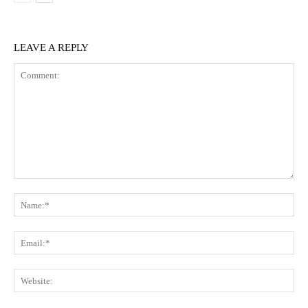
LEAVE A REPLY
Comment:
Na
Ema
Web