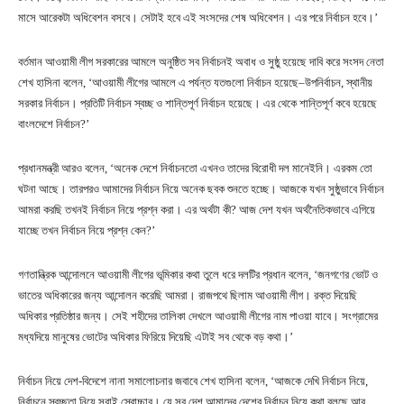
মাসে আরেকটা অধিবেশন বসবে। সেটাই হবে এই সংসদের শেষ অধিবেশন। এর পরে নির্বাচন হবে।’
বর্তমান আওয়ামী লীগ সরকারের আমলে অনুষ্ঠিত সব নির্বাচনই অবাধ ও সুষ্ঠু হয়েছে দাবি করে সংসদ নেতা
শেখ হাসিনা বলেন, ‘আওয়ামী লীগের আমলে এ পর্যন্ত যতগুলো নির্বাচন হয়েছে–উপনির্বাচন, স্থানীয়
সরকার নির্বাচন। প্রতিটি নির্বাচন স্বচ্ছ ও শান্তিপূর্ণ নির্বাচন হয়েছে। এর থেকে শান্তিপূর্ণ কবে হয়েছে
বাংলদেশে নির্বাচন?’
প্রধানমন্ত্রী আরও বলেন, ‘অনেক দেশে নির্বাচনতো এখনও তাদের বিরোধী দল মানেইনি। এরকম তো
ঘটনা আছে। তারপরও আমাদের নির্বাচন নিয়ে অনেক ছবক শুনতে হচ্ছে। আজকে যখন সুষ্ঠুভাবে নির্বাচন
আমরা করছি তখনই নির্বাচন নিয়ে প্রশ্ন করা। এর অর্থটা কী? আজ দেশ যখন অর্থনৈতিকভাবে এগিয়ে
যাচ্ছে তখন নির্বাচন নিয়ে প্রশ্ন কেন?’
গণতান্ত্রিক আন্দোলনে আওয়ামী লীগের ভূমিকার কথা তুলে ধরে দলটির প্রধান বলেন, ‘জনগণের ভোট ও
ভাতের অধিকারের জন্য আন্দোলন করেছি আমরা। রাজপথে ছিলাম আওয়ামী লীগ। রক্ত দিয়েছি
অধিকার প্রতিষ্ঠার জন্য। সেই শহীদের তালিকা দেখলে আওয়ামী লীগের নাম পাওয়া যাবে। সংগ্রামের
মধ্যদিয়ে মানুষের ভোটের অধিকার ফিরিয়ে দিয়েছি এটাই সব থেকে বড় কথা।’
নির্বাচন নিয়ে দেশ-বিদেশে নানা সমালোচনার জবাবে শেখ হাসিনা বলেন, ‘আজকে দেখি নির্বাচন নিয়ে,
নির্বাচনে স্বচ্ছতা নিয়ে সবাই স্বোচ্চার। যে সব দেশ আমাদের দেশের নির্বাচন নিয়ে কথা বলছে আর