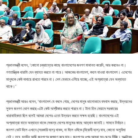
প্রধানমন্ত্রী বলেন, ‘কোনো চক্রান্তের কাছে বাংলাদেশের জনগণ মাথানত করেনি, আর করবেও না।
গণতান্ত্রিক ধারাটা যেন ব্যাহত করতে না পারে। আজকের বাংলাদেশ, বদলে যাওয়া বাংলাদেশ। এদেশের
মানুষকে কেউ দাবায়ে রাখতে পারবে না। দেশ যেভাবে এগিয়ে যাচ্ছে, এই অগ্রযাত্রা যেন অব্যাহত
থাকে।’
প্রধানমন্ত্রী আরও বলেন, ‘বাংলাদেশ যে বদলে গেছে, দেশের মানুষ ভালোভাবে বসবাস করছে, উন্নয়নের
সুফল জনগণ ভোগ করছে-এটা কেউ অস্বীকার করতে পারবে না। টানা তিন মেয়াদে সরকারের
ধারাবাহিকতা ছিল বলেই আমরা দেশের এতো উন্নয়ন করতে সক্ষম হয়েছি। বাংলাদেশের এই
অগ্রযাত্রা যাতে অব্যাহত থাকে সেজন্য দেশের মানুষের কাছে আহ্বান জানাই। সামনে নির্বাচন।
জনগণ ভোট দিলে এখানে (সরকারি দলে) থাকব, না দিলে ওদিকে (বিরোধী দলে) যাব, কোনো অসুবিধা
নেই। তবে, যতদিন আছি জনগণের কল্যাণ করে যাব। জনগণের ওপর আমরা সব ছেড়ে দিচ্ছি। অক্টোবর