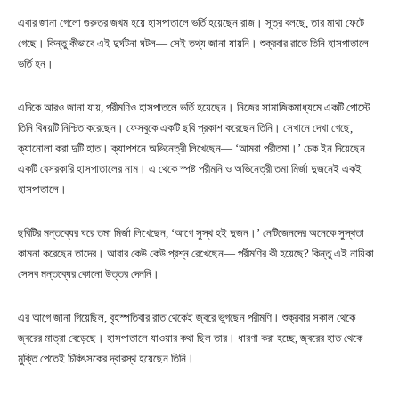
এবার জানা গেলো গুরুতর জখম হয়ে হাসপাতালে ভর্তি হয়েছেন রাজ। সূত্র বলছে, তার মাথা ফেটে
গেছে। কিন্তু কীভাবে এই দুর্ঘটনা ঘটল— সেই তথ্য জানা যায়নি। শুক্রবার রাতে তিনি হাসপাতালে
ভর্তি হন।
এদিকে আরও জানা যায়, পরীমণিও হাসপাতলে ভর্তি হয়েছেন। নিজের সামাজিকমাধ্যমে একটি পোস্টে
তিনি বিষয়টি নিশ্চিত করেছেন। ফেসবুকে একটি ছবি প্রকাশ করেছেন তিনি। সেখানে দেখা গেছে,
ক্যানোলা করা দুটি হাত। ক্যাপশনে অভিনেত্রী লিখেছেন— ‘আমরা পরীতমা।’ চেক ইন দিয়েছেন
একটি বেসরকারি হাসপাতালের নাম। এ থেকে স্পষ্ট পরীমনি ও অভিনেত্রী তমা মির্জা দুজনেই একই
হাসপাতালে।
ছবিটির মন্তব্যের ঘরে তমা মির্জা লিখেছেন, ‘আগে সুস্থ হই দুজন।’ নেটিজেনদের অনেকে সুস্থতা
কামনা করেছেন তাদের। আবার কেউ কেউ প্রশ্ন রেখেছেন— পরীমণির কী হয়েছে? কিন্তু এই নায়িকা
সেসব মন্তব্যের কোনো উত্তর দেননি।
এর আগে জানা গিয়েছিল, বৃহস্পতিবার রাত থেকেই জ্বরে ভুগছেন পরীমণি। শুক্রবার সকাল থেকে
জ্বরের মাত্রা বেড়েছে। হাসপাতালে যাওয়ার কথা ছিল তার। ধারণা করা হচ্ছে, জ্বরের হাত থেকে
মুক্তি পেতেই চিকিৎসকের দ্বারস্থ হয়েছেন তিনি।