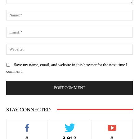
Comment:
Na
Ema
Web
Save my name, email, and website in this browser for the next time I
comment.
STAY CONNECTED
0
3,912
0