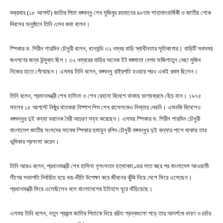
শুক্রবার (১৮ আগস্ট) জাতির পিতা বঙ্গবন্ধু শেখ মুজিবুর রহমানের ৪৮তম শাহাদাৎবার্ষিকী ও জাতীয় শোক
দিবসের অনুষ্ঠানে তিনি এসব কথা বলেন।
স্পিকার ড. শিরীন শারমিন চৌধুরী বলেন, ধানমন্ডি ৩২ নম্বর বাড়ি স্বাধীনতার সূতিকাগার। বাড়িটি সবসময়
জনগণের জন্য উন্মুক্ত ছিল। ৩২ নম্বরের বাড়ির অনেক ইট বঙ্গমাতা বেগম ফজিলাতুন নেছা মুজিব
নিজের হাতে গেঁথেছেন। এসময় তিনি বলেন, বঙ্গবন্ধু রাষ্ট্রপতি হওয়ার পরও একই রকম ছিলেন।
তিনি বলেন, প্রধানমন্ত্রী শেখ হাসিনা ও শেখ রেহানা বিদেশে থাকায় ভাগ্যক্রমে বেঁচে যান। ১৯৭৫
সালের ১৫ আগস্টে নিষ্ঠুর ঘাতকরা নিষ্পাপ শিশু শেখ রাসেলকেও নিস্তার দেয়নি। এমনকি বিদেশেও
বঙ্গবন্ধুর দুই কন্যা ভয়ানক বৈরী আচরণ সহ্য করেছেন। এসময় স্পিকার ড. শিরীন শারমিন চৌধুরী
বাংলাদেশ জাতীয় সংসদের সাবেক স্পিকার হুমায়ুন রশিদ চৌধুরী বঙ্গবন্ধুর দুই কন্যার পাশে থাকায় তার
ভূমিকার প্রশংসা করেন।
তিনি আরও বলেন, প্রধানমন্ত্রী শেখ হাসিনা নৃশংসতম হত্যাকাণ্ডের সাত বছর পর বাংলাদেশ আওয়ামী
লীগের সভাপতি নির্বাচিত হয়ে ভয়-ভীতি উপেক্ষা করে জীবনের ঝুঁকি নিয়ে দেশে ফিরে এসেছেন।
প্রধানমন্ত্রী ফিরে এসেছিলেন বলে বাংলাদেশের ইতিহাস ঘুরে দাঁড়িয়েছে।
এসময় তিনি বলেন, নতুন প্রজন্ম জাতির পিতাকে নিয়ে রচিত গ্রন্থগুলো পড়ে তার আদর্শকে ধারণ ও চর্চার