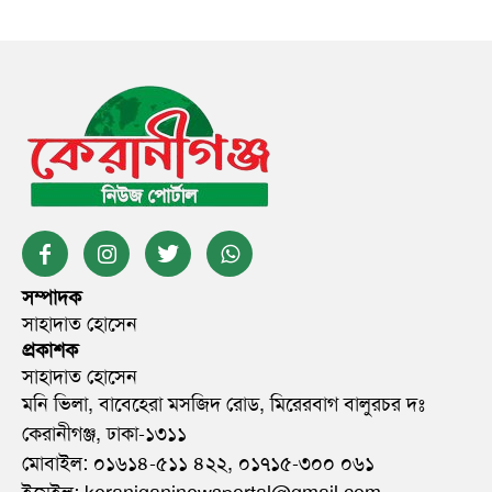
সম্পাদক
সাহাদাত হোসেন
প্রকাশক
সাহাদাত হোসেন
মনি ভিলা, বাবেহেরা মসজিদ রোড, মিরেরবাগ বালুরচর দঃ
কেরানীগঞ্জ, ঢাকা-১৩১১
মোবাইল: ০১৬১৪-৫১১ ৪২২, ০১৭১৫-৩০০ ০৬১