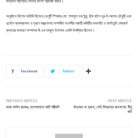
মাধ্যমে স্বপ্নের সোনার বাংলা প্রতিষ্ঠা করবে।
অনুষ্ঠানে বিশেষ অতিথি হিসেবে ডেপুটি স্পিকার মো. শামসুল হক টুকু, চিফ হুইপ নূর-ই-আলম চৌধুরী এবং
দুর্যোগ ব্যবস্থাপনা ও ত্রাণ মন্ত্রণালয় সম্পর্কিত সংসদীয় স্থায়ী কমিটির সভাপতি ও পার্লামেন্ট মেম্বার্স
ক্লাবের সাধারণ সম্পাদক বি এম তাজুল ইসলাম এমপি উপস্থিত ছিলেন।
Facebook
Twitter
PREVIOUS ARTICLE
NEXT ARTICLE
মাথা ফাটল রাজের, হাসপাতালে ভর্তি পরীমণি
উন্নয়ন না ধ্বংস, সেই সিদ্ধান্ত জনগণের: দীপু
মনি