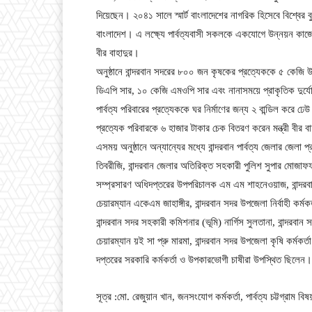
দিয়েছেন। ২০৪১ সালে স্মার্ট বাংলাদেশের নাগরিক হিসেবে বিশ্বের বু
বাংলাদেশ। এ লক্ষ্যে পার্বত্যবাসী সকলকে একযোগে উন্নয়ন কাজে 
বীর বাহাদুর।
অনুষ্ঠানে বান্দরবান সদরের ৮০০ জন কৃষকের প্রত্যেককে ৫ কেজি
ডিএপি সার, ১০ কেজি এমওপি সার এবং নানাসময়ে প্রাকৃতিক দুর্যো
পার্বত্য পরিবারের প্রত্যেককে ঘর নির্মাণের জন্য ২ বান্ডিল করে ঢেউ 
প্রত্যেক পরিবারকে ৬ হাজার টাকার চেক বিতরণ করেন মন্ত্রী বীর ব
এসময় অনুষ্ঠানে অন্যান্যের মধ্যে বান্দরবান পার্বত্য জেলার জেলা
তিবরীজি, বান্দরবান জেলার অতিরিক্ত সহকারী পুলিশ সুপার মোজাফফ
সম্প্রসারণ অধিদপ্তরের উপপরিচালক এম এম শাহনেওয়াজ, বান্দর
চেয়ারম্যান একেএম জাহাঙ্গীর, বান্দরবান সদর উপজেলা নির্বাহী কর্মকর্
বান্দরবান সদর সহকারী কমিশনার (ভূমি) নার্গিস সুলতানা, বান্দরবা
চেয়ারম্যান য়ই সা প্রু মারমা, বান্দরবান সদর উপজেলা কৃষি কর্মকর্
দপ্তরের সরকারি কর্মকর্তা ও উপকারভোগী চাষীরা উপস্থিত ছিলেন।
সূত্র :মো. রেজুয়ান খান, জনসংযোগ কর্মকর্তা, পার্বত্য চট্টগ্রাম বিষ