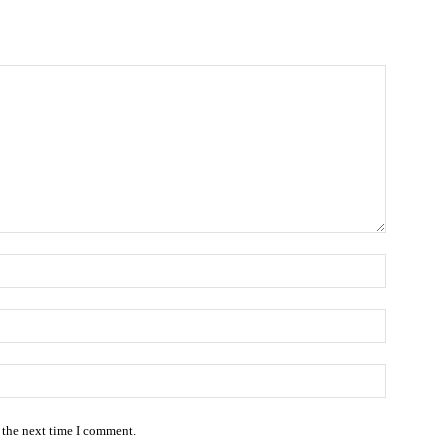
Name:*
Email:*
Website:
 the next time I comment.