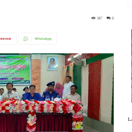
387
0
nterest
WhatsApp
L