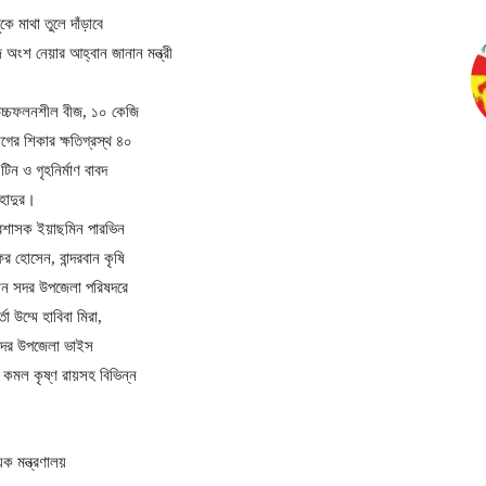
কে মাথা তুলে দাঁড়াবে
অংশ নেয়ার আহ্বান জানান মন্ত্রী
 উচ্চফলনশীল বীজ, ১০ কেজি
গের শিকার ক্ষতিগ্রস্থ ৪০
টিন ও গৃহনির্মাণ বাবদ
াহাদুর।
 প্রশাসক ইয়াছমিন পারভিন
র হোসেন, বান্দরবান কৃষি
বান সদর উপজেলা পরিষদরে
তা উম্মে হাবিবা মিরা,
ন সদর উপজেলা ভাইস
তা কমল কৃষ্ণ রায়সহ বিভিন্ন
য়ক মন্ত্রণালয়