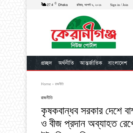
C
27.4
Dhaka
রবিবার, আগস্ট ৯, ২০২৬
Sign in / Join
প্রচ্ছদ
অর্থনীতি
আন্তর্জাতিক
বাংলাদেশ
Home
রাজনীতি
রাজনীতি
কৃষকবান্ধব সরকার দেশে বা
ও বীজ প্রদান অব্যাহত রেখেছে