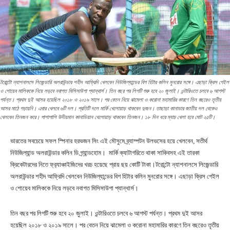
টরোন্টো ন্যাশনালসে লিজেন্ডারি অলরাউন্ডার শহীদ আফ্রিদি খেলবেন নিউজিল্যান্ডের বিগ হিটার কলিন মুনরোর সঙ্গে। এছাড়া ক্রিস গেইল
ও শোয়েব মালিককে নিয়ে লড়বে নবাগত মিসিসাউগা প্যান্থার্স। তিন বছর পর লিগটি শুরু হবে ২০ জুলাই। ওন্টারিওতে চলবে ৬ আগস্ট
পর্যন্ত। প্রথম দুই আসর হয়েছিল ২০১৮ ও ২০১৯ সালে। পর বেতন নিয়ে ঝামেলা ও করোনা মহামারির কারণে তিন বছরেও তৃতীয়
আসর মাঠে গড়ায়নি। এবার খেলবে ৬টি দল। প্রতিটি দলে মার্কি খেলোয়াড় থাকবেন দুজন। তাছাড়া কানাডার জাতীয় দল থেকেও
খেলবেন তিনজন করে। পাশাপাশি উদীয়মান কানাডিয়ান খেলোয়াড় থাকবেন তিনজন। ১৮ দিন ধরে ম্যাচ খেলা হবে মোট ২৫টি।
ভারতের সবচেয়ে সফল স্পিনার হরভজন সিং এই মৌসুমে ব্র্যাম্পটন উলভসের হয়ে খেলবেন, সতীর্থ
নিউজিল্যান্ড অলরাউন্ডার কলিন ডি গ্র্যান্ডহোম। মার্কি ক্যাটাগরিতে থাকা সাকিবসহ এই তারকা
ক্রিকেটারদের নিতে ফ্র‍্যাঞ্চাইজিদের খরচ হয়েছে প্রায় ছয় কোটি টাকা।টরোন্টো ন্যাশনালসে লিজেন্ডারি
অলরাউন্ডার শহীদ আফ্রিদি খেলবেন নিউজিল্যান্ডের বিগ হিটার কলিন মুনরোর সঙ্গে। এছাড়া ক্রিস গেইল
ও শোয়েব মালিককে নিয়ে লড়বে নবাগত মিসিসাউগা প্যান্থার্স।
তিন বছর পর লিগটি শুরু হবে ২০ জুলাই। ওন্টারিওতে চলবে ৬ আগস্ট পর্যন্ত। প্রথম দুই আসর
হয়েছিল ২০১৮ ও ২০১৯ সালে। পর বেতন নিয়ে ঝামেলা ও করোনা মহামারির কারণে তিন বছরেও তৃতীয়