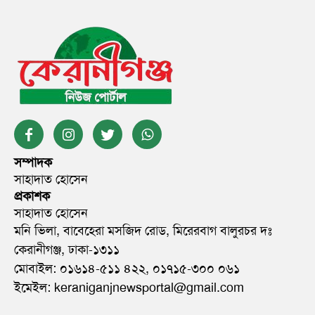
সম্পাদক
সাহাদাত হোসেন
প্রকাশক
সাহাদাত হোসেন
মনি ভিলা, বাবেহেরা মসজিদ রোড, মিরেরবাগ বালুরচর দঃ
কেরানীগঞ্জ, ঢাকা-১৩১১
মোবাইল: ০১৬১৪-৫১১ ৪২২, ০১৭১৫-৩০০ ০৬১
ইমেইল: keraniganjnewsportal@gmail.com