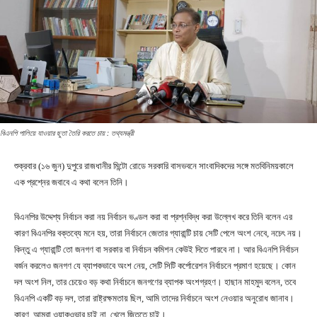
বিএনপি পালিয়ে যাওয়ার ছুতা তৈরি করতে চায় : তথ্যমন্ত্রী
শুক্রবার (১৬ জুন) দুপুরে রাজধানীর মিন্টো রোডে সরকারি বাসভবনে সাংবাদিকদের সঙ্গে মতবিনিময়কালে
এক প্রশ্নের জবাবে এ কথা বলেন তিনি।
বিএনপির উদ্দেশ্য নির্বাচন করা নয় নির্বাচন ভণ্ডল করা বা প্রশ্নবিদ্ধ করা উল্লেখ করে তিনি বলেন এর
কারণ বিএনপির বক্তব্যে মনে হয়, তারা নির্বাচনে জেতার গ্যারান্টি চায় সেটি পেলে অংশ নেবে, নচেৎ নয়।
কিন্তু এ গ্যারান্টি তো জনগণ বা সরকার বা নির্বাচন কমিশন কেউই দিতে পারবে না। আর বিএনপি নির্বাচন
বর্জন করলেও জনগণ যে ব্যাপকভাবে অংশ নেয়, সেটি সিটি কর্পোরেশন নির্বাচনে প্রমাণ হয়েছে। কোন
দল অংশ নিল, তার চেয়েও বড় কথা নির্বাচনে জনগণের ব্যাপক অংশগ্রহণ। হাছান মাহমুদ বলেন, তবে
বিএনপি একটি বড় দল, তারা রাষ্ট্রক্ষমতায় ছিল, আমি তাদের নির্বাচনে অংশ নেওয়ার অনুরোধ জানাব।
কারণ, আমরা ওয়াকওভার চাই না, খেলে জিততে চাই।