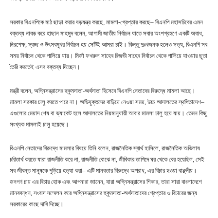
সরকার বিএনপিকে মাঠ ছাড়া করার ষড়যন্ত্র করছে, মামলা-গ্রেপ্তার করছে– বিএনপি মহাসচিবের এমন
বক্তব্য নাকচ করে হাছান মাহমুদ বলেন, আগামী জাতীয় নির্বাচন যাতে সবার অংশগ্রহণে একটি অবাধ,
নিরপেক্ষ, স্বচ্ছ ও উৎসবমুখর নির্বাচন হয় সেটিই আমরা চাই। কিন্তু দুঃখজনক হলেও সত্য, বিএনপি সব
সময় নির্বাচন থেকে পালিয়ে যায়। মির্জা ফখরুল সাহেব রিজভী সাহেব নির্বাচন থেকে পালিয়ে যাওয়ার ছুতা
তৈরি করতেই এসব বক্তব্য দিচ্ছেন।
মন্ত্রী বলেন, অগ্নিসন্ত্রাসের হুকুমদাতা-অর্থদাতা হিসেবে বিএনপি নেতাদের বিরুদ্ধে মামলা আছে।
মামলা সরকার চালু করতে পারে না। অভিযুক্তদের বাড়িয়ে নেওয়া সময়, উচ্চ আদালতের স্থগিতাদেশ–
এগুলোর মেয়াদ শেষ বা ভ্যাকেট হলে আদালতের নিয়মানুযায়ী আবার মামলা চালু হয়ে যায়। তেমন কিছু
সংখ্যক মামলাই চালু হয়েছে।
বিএনপি নেতাদের বিরুদ্ধে মামলার বিষয়ে তিনি বলেন, রাজনৈতিক স্বার্থ হাসিলে, রাজনৈতিক অভিলাষ
চরিতার্থ করতে যারা রাজনীতি করে না, রাজনীতি বোঝে না, জীবিকার তাগিদে ঘর থেকে বের হয়েছিল, সেই
সব জীবন্ত মানুষকে পুড়িয়ে হত্যা করা– এটি মানবতার বিরুদ্ধে অপরাধ, এর বিচার হওয়া বাঞ্ছনীয়।
জনগণ চায় এর বিচার হোক এবং আপনারা জানেন, যারা অগ্নিসন্ত্রাসের শিকার, তারা সারা বাংলাদেশে
মানববন্ধন, সংবাদ সম্মেলন করে অগ্নিসন্ত্রাসের হুকুমদাতা-অর্থদাতাদের গ্রেপ্তার ও বিচারের জন্য
সরকারের কাছে দাবি দিচ্ছে।