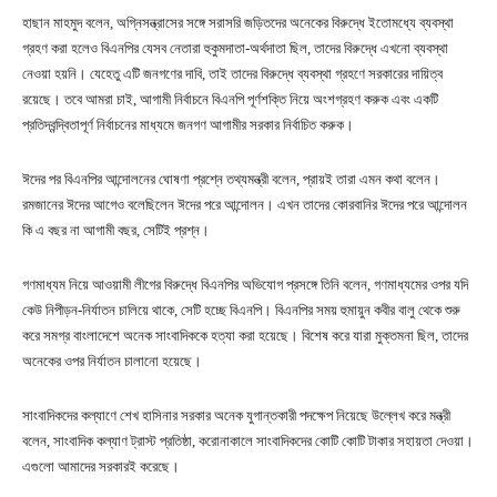
হাছান মাহমুদ বলেন, অগ্নিসন্ত্রাসের সঙ্গে সরাসরি জড়িতদের অনেকের বিরুদ্ধে ইতোমধ্যে ব্যবস্থা
গ্রহণ করা হলেও বিএনপির যেসব নেতারা হুকুমদাতা-অর্থদাতা ছিল, তাদের বিরুদ্ধে এখনো ব্যবস্থা
নেওয়া হয়নি। যেহেতু এটি জনগণের দাবি, তাই তাদের বিরুদ্ধে ব্যবস্থা গ্রহণে সরকারের দায়িত্ব
রয়েছে। তবে আমরা চাই, আগামী নির্বাচনে বিএনপি পূর্ণশক্তি নিয়ে অংশগ্রহণ করুক এবং একটি
প্রতিদ্বন্দ্বিতাপূর্ণ নির্বাচনের মাধ্যমে জনগণ আগামীর সরকার নির্বাচিত করুক।
ঈদের পর বিএনপির আন্দোলনের ঘোষণা প্রশ্নে তথ্যমন্ত্রী বলেন, প্রায়ই তারা এমন কথা বলেন।
রমজানের ঈদের আগেও বলেছিলেন ঈদের পরে আন্দোলন। এখন তাদের কোরবানির ঈদের পরে আন্দোলন
কি এ বছর না আগামী বছর, সেটিই প্রশ্ন।
গণমাধ্যম নিয়ে আওয়ামী লীগের বিরুদ্ধে বিএনপির অভিযোগ প্রসঙ্গে তিনি বলেন, গণমাধ্যমের ওপর যদি
কেউ নিপীড়ন-নির্যাতন চালিয়ে থাকে, সেটি হচ্ছে বিএনপি। বিএনপির সময় হুমায়ুন কবীর বালু থেকে শুরু
করে সমগ্র বাংলাদেশে অনেক সাংবাদিককে হত্যা করা হয়েছে। বিশেষ করে যারা মুক্তমনা ছিল, তাদের
অনেকের ওপর নির্যাতন চালানো হয়েছে।
সাংবাদিকদের কল্যাণে শেখ হাসিনার সরকার অনেক যুগান্তকারী পদক্ষেপ নিয়েছে উল্লেখ করে মন্ত্রী
বলেন, সাংবাদিক কল্যাণ ট্রাস্ট প্রতিষ্ঠা, করোনাকালে সাংবাদিকদের কোটি কোটি টাকার সহায়তা দেওয়া।
এগুলো আমাদের সরকারই করেছে।