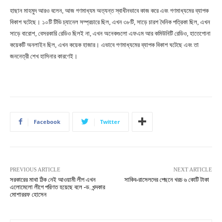
হাছান মাহমুদ আরও বলেন, আজ গণমাধ্যম অত্যন্ত স্বাধীনভাবে কাজ করে এবং গণমাধ্যমের ব্যাপক
বিকাশ ঘটেছে। ১০টি টিভি চ্যানেল সম্প্রচারে ছিল, এখন ৩৮টি, সাড়ে চারশ দৈনিক পত্রিকা ছিল, এখন
সাড়ে বারোশ, বেসরকারি রেডিও ছিলই না, এখন অনেকগুলো এফএম আর কমিউনিটি রেডিও, হাতেগোনা
কয়েকটি অনলাইন ছিল, এখন কয়েক হাজার। এভাবে গণমাধ্যমের ব্যাপক বিকাশ ঘটেছে এবং তা
জননেত্রী শেখ হাসিনার কারণেই।
Facebook
Twitter
PREVIOUS ARTICLE
NEXT ARTICLE
সরকারের মাথা ঠিক নেই আওয়ামী লীগ এখন
সাকিব-রাসেলদের পেছনে খরচ ৬ কোটি টাকা
এলোমেলো লীগে পরিণত হয়েছে বলে -ড. খন্দকার
মোশাররফ হোসেন