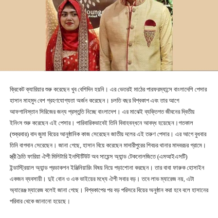
ক্রিকেট ক্যারিয়ার শুরু করেছেন খুব বেশিদিন হয়নি। এর ভেতরই মাঠের পারফরম্যান্সে বাংলাদেশি পেসার
হাসান মাহমুদ বেশ গ্রহণযোগ্যতা অর্জন করেছেন। চলতি বছর বিশ্বকাপ এবং তার আগে
আফগানিস্তান সিরিজের জন্য প্রস্তুতি নিচ্ছে বাংলাদেশ। এর মাঝেই ব্যক্তিগত জীবনের দ্বিতীয়
ইনিংস শুরু করেছেন এই পেসার। পারিবারিকভাবেই তিনি বিবাহবন্ধনে আবদ্ধ হয়েছেন।গতকাল
(শুক্রবার) বাদ জুমা বিয়ের আনুষ্ঠানিক কাজ সেরেছেন জাতীয় দলের এই তরুণ পেসার। এর আগে বুধবার
তিনি বাগদান সেরেছেন। জানা গেছে, হাসান বিয়ে করেছেন মাদারীপুরের শিবচর থানার মাদবরচর গ্রামে।
স্ত্রী চৈতি ফারিয়া ঐশী মিলিটারি ইনস্টিটিউট অব সায়েন্স অ্যান্ড টেকনোলজিতে (এমআইএসটি)
ইন্ডাস্ট্রিয়াল অ্যান্ড প্রডাকশন ইঞ্জিনিয়ারিং বিষয় নিয়ে পড়াশোনা করছেন। তার বাবা ফারুক হোসাইন
একজন ব্যবসায়ী। দুই বোন ও এক ভাইয়ের মধ্যে ঐশী সবার বড়। তবে লাভ ম্যারেজ নয়, এটা
অ্যারেঞ্জ ম্যারেজ বলেই জানা গেছে। বিশ্বকাপের পর বড় পরিসরে বিয়ের অনুষ্ঠান করা হবে বলে হাসানের
পরিবার থেকে জানানো হয়েছে।