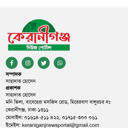
সম্পাদক
সাহাদাত হোসেন
প্রকাশক
সাহাদাত হোসেন
মনি ভিলা, বাবেহেরা মসজিদ রোড, মিরেরবাগ বালুরচর দঃ
কেরানীগঞ্জ, ঢাকা-১৩১১
মোবাইল: ০১৬১৪-৫১১ ৪২২, ০১৭১৫-৩০০ ০৬১
ইমেইল: keraniganjnewsportal@gmail.com