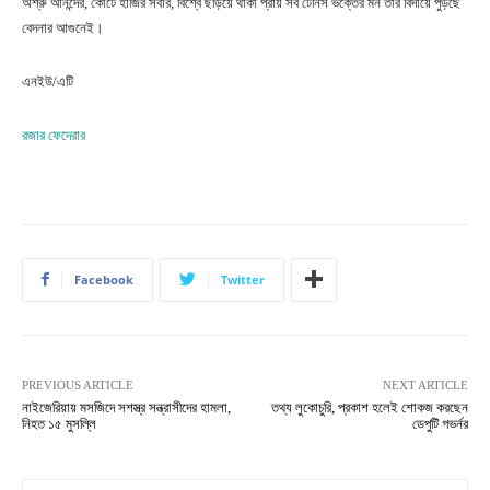
অশ্রু আনন্দের, কোর্টে হাজির সবার, বিশ্বে ছড়িয়ে থাকা প্রায় সব টেনিস ভক্তের মন তার বিদায়ে পুড়ছে
বেদনার আগুনেই।
এনইউ/এটি
রজার ফেদেরার
Facebook
Twitter
PREVIOUS ARTICLE
NEXT ARTICLE
নাইজেরিয়ায় মসজিদে সশস্ত্র সন্ত্রাসীদের হামলা,
তথ্য লুকোচুরি, প্রকাশ হলেই শোকজ করছেন
নিহত ১৫ মুসল্লি
ডেপুটি গভর্নর