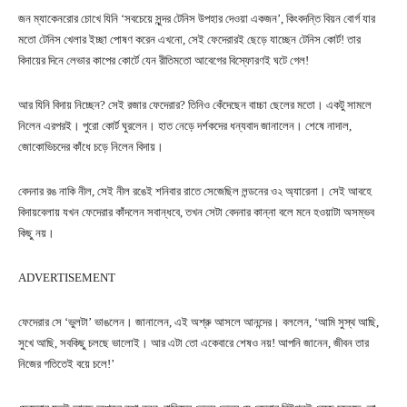
জন ম্যাকেনরোর চোখে যিনি ‘সবচেয়ে সুন্দর টেনিস উপহার দেওয়া একজন’, কিংবদন্তি বিয়ন বোর্গ যার
মতো টেনিস খেলার ইচ্ছা পোষণ করেন এখনো, সেই ফেদেরারই ছেড়ে যাচ্ছেন টেনিস কোর্ট! তার
বিদায়ের দিনে লেভার কাপের কোর্টে যেন রীতিমতো আবেগের বিস্ফোরণই ঘটে গেল!
আর যিনি বিদায় নিচ্ছেন? সেই রজার ফেদেরার? তিনিও কেঁদেছেন বাচ্চা ছেলের মতো। একটু সামলে
নিলেন এরপরই। পুরো কোর্ট ঘুরলেন। হাত নেড়ে দর্শকদের ধন্যবাদ জানালেন। শেষে নাদাল,
জোকোভিচদের কাঁধে চড়ে নিলেন বিদায়।
বেদনার রঙ নাকি নীল, সেই নীল রঙেই শনিবার রাতে সেজেছিল লন্ডনের ও২ অ্যারেনা। সেই আবহে
বিদায়বেলায় যখন ফেদেরার কাঁদলেন সবান্ধবে, তখন সেটা বেদনার কান্না বলে মনে হওয়াটা অসম্ভব
কিছু নয়।
ADVERTISEMENT
ফেদেরার সে ‘ভুলটা’ ভাঙলেন। জানালেন, এই অশ্রু আসলে আনন্দের। বললেন, ‘আমি সুস্থ আছি,
সুখে আছি, সবকিছু চলছে ভালোই। আর এটা তো একেবারে শেষও নয়! আপনি জানেন, জীবন তার
নিজের গতিতেই বয়ে চলে!’