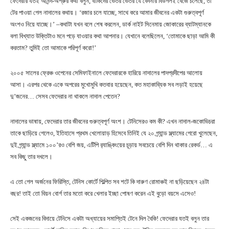
ফেদেরার যতই আনন্দ-অশ্রুর কথা বলুন, বাকিদের ভেতর ভেতর যে বেদনার বিউগলই বেজে চলেছে, তা
টের পাওয়া গেল নাদালের কথায়। ‘রজার চলে যাচ্ছে, সাথে করে আমার জীবনের একটা গুরুত্বপূর্ণ
অংশও নিয়ে যাচ্ছে।’ –কথাটা যখন বলে শেষ করলেন, ডার্ক নাইট সিনেমায় জোকারের ব্যাটম্যানকে
বলা বিখ্যাত উক্তিটাও মনে পড়ে যাওয়ার কথা আপনার। যেখানে বলেছিলেন, ‘তোমাকে ছাড়া আমি কী
করতাম? তুমিই তো আমাকে পরিপূর্ণ করো!’
২০০৫ সালের ফ্রেঞ্চ ওপেনের সেমিফাইনালে ফেদেরারকে হারিয়ে নাদালের পাদপ্রদীপের আলোয়
আসা। এরপর থেকে একে অপরের মুখোমুখি কতবার হয়েছেন, কত মহাকাব্যিক সব লড়াই হয়েছে
দু’জনের… সেসব ফেদেরার না থাকলে নাদাল পেতেন?
নাদালের ভাষায়, ফেদেরার তার জীবনের গুরুত্বপূর্ণ অংশ। টেনিসেরও কম কী? এখন নাদাল-জকোভিচরা
তাকে ছাড়িয়ে গেলেও, ইতিহাসে প্রথম খেলোয়াড় হিসেবে তিনিই যে ২০ গ্র্যান্ড স্ল্যামের গেরো খুলেছেন,
দুই গ্র্যান্ড স্ল্যামে ১০০’রও বেশি জয়, এটিপি র‍্যাঙ্কিংয়ের চূড়ায় সবচেয়ে বেশি দিন থাকার রেকর্ড… এ
সব কিছু তার দখলে।
এ তো গেল অর্জনের ফিরিস্তি, টেনিস কোর্টে শিল্পিত সব শটে কি দারুণ রোমাঞ্চই না ছড়িয়েছেন ২৪টা
বছর! তাই তো বিয়ন বোর্গ তার মতো করে খেলার ইচ্ছা পোষণ করেন এই বুড়ো বয়সে এসেও!
সেই একজনের বিদায়ে টেনিসে একটা অধ্যায়ের সমাপ্তিই টেনে দিল বৈকি! ফেদেরার যতই বলুন তার