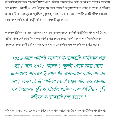
নামজারি অনুমোদনের পর রেকর্ড সংশোধন ও খতিয়ান সরবরাহ ফিও কেবল অনলাইনে নেওয়ার পরিকল্পনা
করা হয়েছে। আগামী ৩০ সেপ্টেম্বরের পর থেকে নামজারি অনুমোদনের পর রেকর্ড সংশোধন ও খতিয়ান
সরবরাহ ফি আর ম্যানুয়াল পদ্ধতিতে (ক্যাশে) দেওয়া যাবে না। এই সম্পর্কিত একটি পরিপত্র আমরা
ইতোমধ্যে জারি করেছি।ভূমি সচিব মো. মোস্তাফিজুর রহমান
আবেদনকারী নিজে না হয়ে প্রতিনিধির মাধ্যমে আবেদন করলে সংশ্লিষ্ট প্রতিনিধির নাম ও পূর্ণ ঠিকানা,
সক্রিয় বাংলাদেশি মোবাইল নম্বর, জাতীয় পরিচয়পত্র নম্বর (একইভাবে পাসপোর্ট/জন্ম নিবন্ধন
সনদপত্র নম্বর )ও ই-মেইল এড্রেস, বয়স ও আবেদনকারীর সঙ্গে সম্পর্কের তথ্য দিতে হবে।
২০১৬ সালে পাইলট আকারে ই-নামজারি কার্যক্রম শুরু
হয়। আর ২০২১ সালের ১ জুলাই থেকে সারা দেশে
একযোগে শতভাগ ই-নামজারি বাস্তবায়ন কার্যক্রম শুরু
হয়। এখন তিনটি পার্বত্য জেলা ছাড়া বাকি ৬১ জেলার
সব উপজেলা ভূমি ও সার্কেল অফিস এবং ইউনিয়ন ভূমি
অফিসে ই-নামজারি চালু রয়েছে।
জমি দাতা বা দাতা মৃত হলে তার ওয়ারিশের এবং দাতা কোনো প্রতিষ্ঠান হলে প্রতিনিধির নাম ঠিকানা,