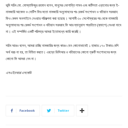
ভূমি সচিব মো. মোস্তাফিজুর রহমান বলেন, মানুষের ভোগান্তি লাঘব এবং জটিলতা এড়ানোর জন্য ই-
নামজারি আবেদন ও নোটিশ ফির মতো নামজারি অনুমোদনের পর রেকর্ড সংশোধন ও খতিয়ান সরবরাহ
ফিও কেবল অনলাইনে নেওয়ার পরিকল্পনা করা হয়েছে। আগামী ৩০ সেপ্টেম্বরের পর থেকে নামজারি
অনুমোদনের পর রেকর্ড সংশোধন ও খতিয়ান সরবরাহ ফি আর ম্যানুয়াল পদ্ধতিতে (ক্যাশে) দেওয়া যাবে
না। এই সম্পর্কিত একটি পরিপত্র আমরা ইতোমধ্যে জারি করেছি।
সচিব আরও বলেন, আমরা চাচ্ছি নামজারির জন্য কারও যেন কোনোভাবেই ১ হাজার ১৭০ টাকার বেশি
অর্থ খরচ না হয়, তা নিশ্চিত করতে। এছাড়া ডিসিআর ও খতিয়ানের কোনো ত্রুটি সংশোধনের জন্য
কোনো ফি আমরা নেব না।
এসএইচআর/এসকেডি
Facebook
Twitter