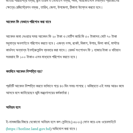
জাতীয় পরিচয়পত্র নম্বর, জন্ম তারিখ ও মোবাইল নম্বর, পদবি, আরজেএসসি নিবন্ধিত প্রতিষ্ঠানের
ক্ষেত্রে রেজিস্ট্রেশন নম্বর , তারিখ, জেলা, উপজেলা, ঠিকানা উল্লেখ করতে হবে।
আবেদন ফি যেভাবে পরিশোধ করা যাবে
আবেদন জমা দেওয়ার সময় আবেদন ফি ২০ টাকা ও নোটিশ জারি ফি ৫০ টাকাসহ মোট ৭০ টাকা
শুধুমাত্র অনলাইনে পরিশোধ করতে হবে। এজন্য নগদ, রকেট, বিকাশ, উপায়, ভিসা কার্ড, মাস্টার
কার্ডসহ অন্যান্য ইনস্ট্রুমেন্টস ব্যবহার করা যাবে। রেকর্ড সংশোধন ফি ১ হাজার টাকা ও খতিয়ান
সরবরাহ ফি ১০০ টাকাও এসব মাধ্যমে পরিশোধ করতে হবে।
কতদিনে আবেদন নিষ্পত্তি হয়?
প্রতিটি আবেদন নিষ্পত্তি করতে বর্তমানে গড়ে ৪৩ দিন সময় লাগছে। ভবিষ্যতে এই সময় আরও কমে
আসবে বলে জানিয়েছেন ভূমি মন্ত্রণালয়ের কর্মকর্তারা।
অনিয়ম হলে
ই-নামজারির বিষয়ে যেকোনো অনিয়ম হলে কল সেন্টারে (১৬১২২) ফোন করে এবং ওয়েবসাইটে
(https://hotline.land.gov.bd
) অভিযোগ করা যাবে।