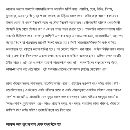
আবেদন ফরমের প্রথমেই নামজারির জন্য আবেদিত জমিটি ক্রয়, ওয়ারিশ, হেবা, ডিক্রি, নিলাম,
বন্দোবস্ত, অন্যান্য কী সূত্রে পাওয়া হয়েছে তা চিহ্নিত করতে হবে। জমির তথ্য অংশে ক্রমান্বয়ে
বিভাগ, জেলা, উপজেলা সিলেক্ট করার পর মৌজা সিলেক্ট করতে হবে। মৌজার দীর্ঘ তালিকা থেকে নির্দিষ্ট
মৌজাটি খুঁজে পেতে মৌজার নাম ও জেএল নম্বর স্মরণ রাখতে হবে। নামজারির আবেদন সর্বশেষ জরিপ
রেকর্ডের ভিত্তিতে হবে। সেজন্য সংশ্লিষ্ট এলাকার জন্য এসএ/এমআরএস, আরএস/বিএস, মহানগর,
দিয়ারা, সিএস যা প্রযোজ্য জরিপটি সিলেক্ট করতে হবে।যদি ই-নামজারির বিভিন্ন ফি নগদ না দিয়ে
অনলাইনে হয়, তাহলে অনেক সুবিধা হবে। ঘর থেকেই পরিশোধ করা যাবে। অফিস ভিজিট করার দরকার
নেই। নগদ টাকা দিতে গেলে এক জায়গায় যেতে হবে বা অফিসে আসতে হবে। অফিসে গেলে ওয়েটিং
টাইম আছে। এটা-তো একদিকে হয়রানি আরেকদিকে সময় নষ্ট। অনলাইনের মাধ্যমে সময় বাঁচবে,
আসা-যাওয়ার খরচ বেঁচে যাবে। ভূমি সংস্কার বোর্ডের চেয়ারম্যান (সচিব) সোলেমান খান
জমির খতিয়ান নম্বর, দাগ নম্বর, আবেদিত জমির পরিমাণ, খতিয়ানে সংশ্লিষ্ট দাগে জমির পরিমাণ টাইপ
করে দিতে হবে। একইভাবে একই খতিয়ান থেকে বা একই মৌজাভুক্ত একাধিক খতিয়ান থেকে ‘আরও
দাগে’ আরও জমি এ নামজারির সঙ্গে যুক্ত করতে হলে সেক্ষেত্রে ‘আরও খতিয়ান সংযুক্ত করুন’ ও
‘আরও দাগ সংযুক্ত করুন’ চেপে আরও খতিয়ান নম্বর, দাগ নম্বর, আবেদিত জমির পরিমাণ, খতিয়ানে
সংশ্লিষ্ট দাগে জমির পরিমাণ ইত্যাদি টাইপ করে দিতে হবে।
আবেদন ফরম পূরণের সময় যেসব তথ্য দিতে হবে