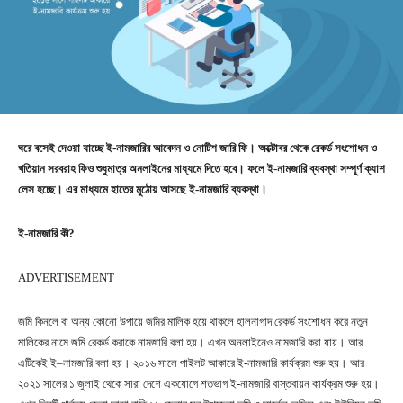
ঘরে বসেই দেওয়া যাচ্ছে ই-নামজারির আবেদন ও নোটিশ জারি ফি। অক্টোবর থেকে রেকর্ড সংশোধন ও
খতিয়ান সরবরাহ ফিও শুধুমাত্র অনলাইনের মাধ্যমে দিতে হবে। ফলে ই-নামজারি ব্যবস্থা সম্পূর্ণ ক্যাশ
লেস হচ্ছে। এর মাধ্যমে হাতের মুঠোয় আসছে ই-নামজারি ব্যবস্থা।
ই-নামজারি কী?
ADVERTISEMENT
জমি কিনলে বা অন্য কোনো উপায়ে জমির মালিক হয়ে থাকলে হালনাগাদ রেকর্ড সংশোধন করে নতুন
মালিকের নামে জমি রেকর্ড করাকে নামজারি বলা হয়। এখন অনলাইনেও নামজারি করা যায়। আর
এটিকেই ই–নামজারি বলা হয়। ২০১৬ সালে পাইলট আকারে ই-নামজারি কার্যক্রম শুরু হয়। আর
২০২১ সালের ১ জুলাই থেকে সারা দেশে একযোগে শতভাগ ই-নামজারি বাস্তবায়ন কার্যক্রম শুরু হয়।