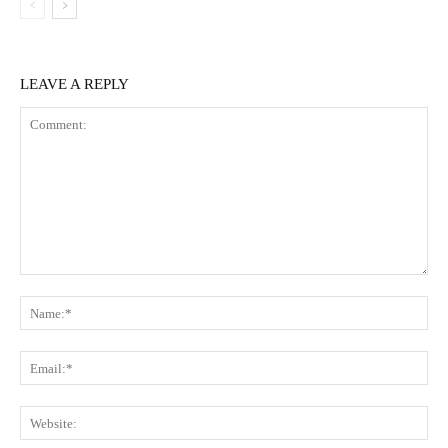
LEAVE A REPLY
Comment:
Na
Ema
Web