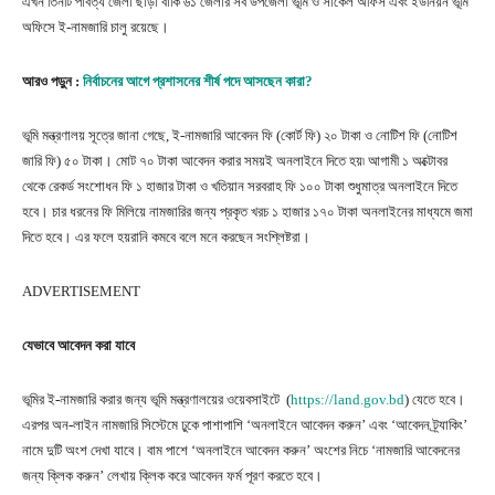
এখন তিনটি পার্বত্য জেলা ছাড়া বাকি ৬১ জেলার সব উপজেলা ভূমি ও সার্কেল অফিস এবং ইউনিয়ন ভূমি
অফিসে ই-নামজারি চালু রয়েছে।
আরও পড়ুন :
নির্বাচনের আগে প্রশাসনের শীর্ষ পদে আসছেন কারা?
ভূমি মন্ত্রণালয় সূত্রে জানা গেছে, ই-নামজারি আবেদন ফি (কোর্ট ফি) ২০ টাকা ও নোটিশ ফি (নোটিশ
জারি ফি) ৫০ টাকা। মোট ৭০ টাকা আবেদন করার সময়ই অনলাইনে দিতে হয়৷ আগামী ১ অক্টোবর
থেকে রেকর্ড সংশোধন ফি ১ হাজার টাকা ও খতিয়ান সরবরাহ ফি ১০০ টাকা শুধুমাত্র অনলাইনে দিতে
হবে। চার ধরনের ফি মিলিয়ে নামজারির জন্য প্রকৃত খরচ ১ হাজার ১৭০ টাকা অনলাইনের মাধ্যমে জমা
দিতে হবে। এর ফলে হয়রানি কমবে বলে মনে করছেন সংশ্লিষ্টরা।
ADVERTISEMENT
যেভাবে আবেদন করা যাবে
ভূমির ই-নামজারি করার জন্য ভূমি মন্ত্রণালয়ের ওয়েবসাইটে (
https://land.gov.bd
) যেতে হবে।
এরপর অন-লাইন নামজারি সিস্টেমে ঢুকে পাশাপাশি ‘অনলাইনে আবেদন করুন’ এবং ‘আবেদন ট্র্যাকিং’
নামে দুটি অংশ দেখা যাবে। বাম পাশে ‘অনলাইনে আবেদন করুন’ অংশের নিচে ‘নামজারি আবেদনের
জন্য ক্লিক করুন’ লেখায় ক্লিক করে আবেদন ফর্ম পূরণ করতে হবে।