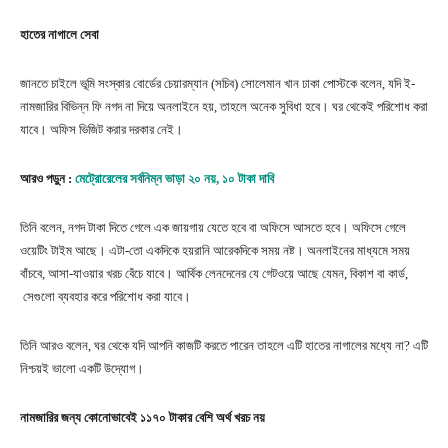
হাতের নাগালে সেবা
জানতে চাইলে ভূমি সংস্কার বোর্ডের চেয়ারম্যান (সচিব) সোলেমান খান ঢাকা পোস্টকে বলেন, যদি ই-
নামজারির বিভিন্ন ফি নগদ না দিয়ে অনলাইনে হয়, তাহলে অনেক সুবিধা হবে। ঘর থেকেই পরিশোধ করা
যাবে। অফিস ভিজিট করার দরকার নেই।
আরও পড়ুন :
মেট্রোরেলের সর্বনিম্ন ভাড়া ২০ নয়, ১০ টাকা দাবি
তিনি বলেন, নগদ টাকা দিতে গেলে এক জায়গায় যেতে হবে বা অফিসে আসতে হবে। অফিসে গেলে
ওয়েটিং টাইম আছে। এটা-তো একদিকে হয়রানি আরেকদিকে সময় নষ্ট। অনলাইনের মাধ্যমে সময়
বাঁচবে, আসা-যাওয়ার খরচ বেঁচে যাবে। আর্থিক লেনদেনের যে গেটওয়ে আছে যেমন, বিকাশ বা কার্ড,
সেগুলো ব্যবহার করে পরিশোধ করা যাবে।
তিনি আরও বলেন, ঘর থেকে যদি আপনি কাজটি করতে পারেন তাহলে এটি হাতের নাগালের মধ্যে না? এটি
নিশ্চয়ই ভালো একটি উদ্যোগ।
নামজারির জন্য কোনোভাবেই ১১৭০ টাকার বেশি অর্থ খরচ নয়